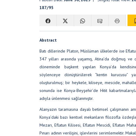
187/95
Abstract
Batı dillerinde Platon, Müslüman ülkelerde ise Eflatu
347 yılları arasında yaşamış, Atina’da doğmuş ve 
döneminde başkent yapılan Konya’da kendisine 
söylenceye dönüştürülerek “kentin kurucusu” y
oluşturulmuş; bir heykele, kiliseye, mescide, mahall
sonunda ise Konya-Beyşehir’de Hitit kabartmalarıyla
adıyla ünlenmesi sağlanmıştır.
Alanyazın taramasına dayalı betimsel çalışmanın a
Konya’daki bazı kentsel mekanların filozofla özdeşleş
Mezarı, Eflatun Kilisesi, Eflatun Mescidi, Eflatun Maha
Pınarı adının verilişini, işlevlerini serimlemektir. Maka