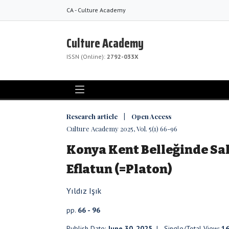
CA - Culture Academy
Culture Academy
ISSN (Online):
2792-033X
Research article | Open Access
Culture Academy 2025, Vol. 5(1) 66-96
Konya Kent Belleğinde Sakl
Eflatun (=Platon)
Yıldız Işık
pp.
66 - 96
Publish Date:
June 30, 2025
| Single/Total View:
1