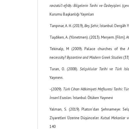
ravżatü’l-efrâḥ: Bilgelerin Tarihi ve Özdeyişleri
. (çe
Kurumu Başkanlığı Yayınları
Tanpınar, A. H. (2019),
Beş Şehir
, İstanbul: Dergâh Y
Taşdiken, A. (Yönetmen). (2013). Meryem. [Film]. A
Tekinalp, M (2009). Palace churches of the A
necessity?
Byzantine and Modern Greek Studies
(33
Turan, O. (2008).
Selçuklular Tarihi ve Türk İsl
Yayınevi.
-(2009).
Türk Cihan Hâkimiyeti Mefkuresi Tarihi: Tür
İnsanî Esasları.
İstanbul: Ötüken Yayınevi
Yalman, S. (2019). Platon’dan Şehnameye: Sel
Ziyaretleri Üzerine Düşünceler.
Kutsal Mekanlar ve
140