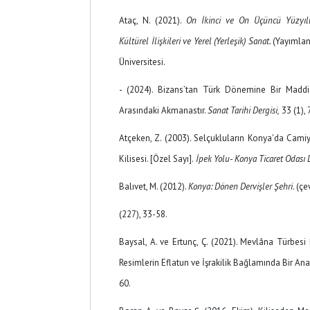
Ataç, N. (2021).
On İkinci ve On Üçüncü Yüzyıll
Kültürel İlişkileri ve Yerel (Yerleşik) Sanat.
(Yayımla
Üniversitesi.
- (2024). Bizans’tan Türk Dönemine Bir Maddi 
Arasındaki Akmanastır.
Sanat Tarihi Dergisi,
33 (1),
Atçeken, Z. (2003). Selçukluların Konya'da Camiy
Kilisesi. [Özel Sayı].
İpek Yolu
-
Konya Ticaret Odası 
Balıvet, M. (2012).
Konya: Dönen Dervişler Şehri
. (ç
(227), 33-58.
Baysal, A. ve Ertunç, Ç. (2021). Mevlâna Türbesi
Resimlerin Eflatun ve İşrakilik Bağlamında Bir An
60.