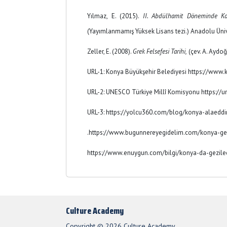
Yılmaz, E. (2015).
II. Abdülhamit Döneminde Ko
(Yayımlanmamış Yüksek Lisans tezi.) Anadolu Üniv
Zeller, E. (2008).
Grek Felsefesi Tarihi,
(çev. A. Aydoğ
URL-1: Konya Büyükşehir Belediyesi https://www.k
URL-2: UNESCO Türkiye Millî Komisyonu https://un
URL-3: https://yolcu360.com/blog/konya-alaeddin
.https://www.bugunnereyegidelim.com/konya-gez
https://www.enuygun.com/bilgi/konya-da-gezilec
Culture Academy
Copyright © 2026 Culture Academy.