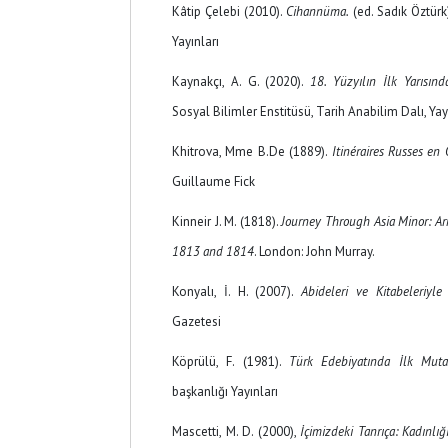
Kâtip Çelebi (2010).
Cihannüma.
(ed. Sadık Öztürk
Yayınları
Kaynakçı, A. G. (2020).
18. Yüzyılın İlk Yarısın
Sosyal Bilimler Enstitüsü, Tarih Anabilim Dalı, Y
Khitrova, Mme B.De (1889).
Itinéraires Russes en 
Guillaume Fick
Kinneir J. M. (1818).
Journey Through Asia Minor: Ar
1813 and 1814
. London: John Murray.
Konyalı, İ. H. (2007).
Abideleri ve Kitabeleriyle
Gazetesi
Köprülü, F. (1981).
Türk Edebiyatında İlk Mutasa
başkanlığı Yayınları
Mascetti, M. D. (2000),
İçimizdeki Tanrıça: Kadınlığı