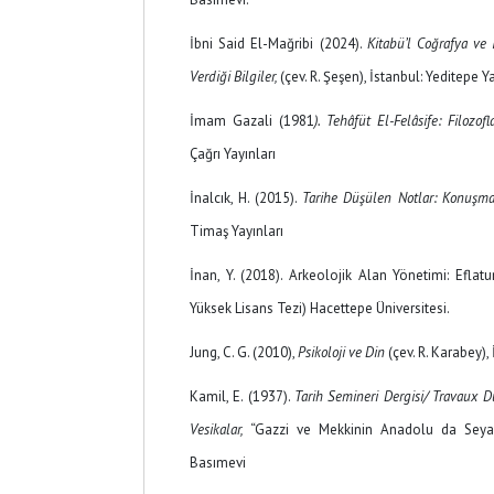
İbni Said El-Mağribi (2024).
Kitabü’l Coğrafya ve 
Verdiği Bilgiler,
(çev. R. Şeşen), İstanbul: Yeditepe Y
İmam Gazali (1981
). Tehâfüt El-Felâsife: Filozofl
Çağrı Yayınları
İnalcık, H. (2015).
Tarihe Düşülen Notlar: Konuşm
Timaş Yayınları
İnan, Y. (2018). Arkeolojik Alan Yönetimi: Efla
Yüksek Lisans Tezi) Hacettepe Üniversitesi.
Jung, C. G. (2010),
Psikoloji ve Din
(çev. R. Karabey),
Kamil, E. (1937).
Tarih Semineri Dergisi/ Travaux D
Vesikalar,
“Gazzi ve Mekkinin Anadolu da Seyaha
Basımevi