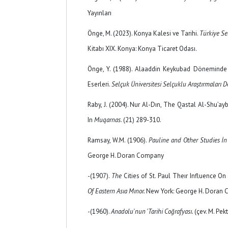
Yayınları
Önge, M. (2023). Konya Kalesi ve Tarihi.
Türkiye Se
Kitabı XIX. Konya: Konya Ticaret Odası.
Önge, Y. (1988). Alaaddin Keykubad Döneminde 
Eserleri.
Selçuk Üniversitesi Selçuklu Araştırmaları D
Raby, J. (2004). Nur Al-Dın, The Qastal Al-Shu’ayb
In
Muqarna
s
. (21) 289-310.
Ramsay, W.M. (1906).
Pauline and Other Studies İn 
George H. Doran Company
-(1907).
The
Cities of St. Paul Theır Influence O
Of Eastern Asıa Mınor.
New York: George H. Doran
-(1960).
Anadolu'nun 'Tarihi Coğrafyası.
(çev. M. Pekt