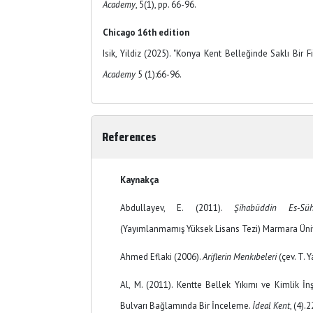
Academy
, 5(1), pp. 66-96.
Chicago 16th edition
Isik, Yildiz (2025). "Konya Kent Belleğinde Saklı Bir F
Academy
5 (1):66-96.
References
Kaynakça
Abdullayev, E. (2011).
Şihabüddin Es-Sühr
(Yayımlanmamış Yüksek Lisans Tezi) Marmara Üniv
Ahmed Eflaki (2006).
Ariflerin Menkıbeleri
(çev. T. Y
Al, M. (2011). Kentte Bellek Yıkımı ve Kimlik İ
Bulvarı Bağlamında Bir İnceleme.
İdeal Kent
, (4).