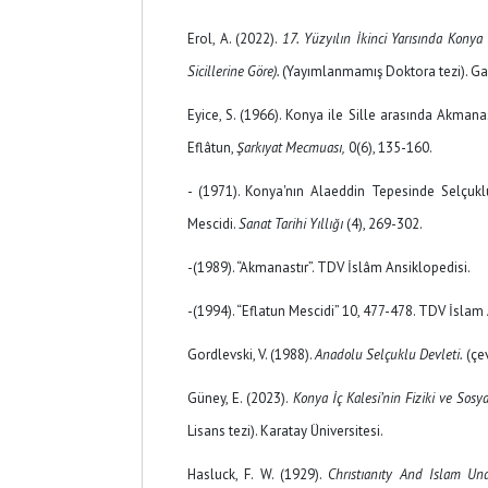
Erol, A. (2022).
17. Yüzyılın İkinci Yarısında Konya
Sicillerine Göre).
(Yayımlanmamış Doktora tezi). Gaz
Eyice, S. (1966). Konya ile Sille arasında Akmanas
Eflâtun,
Şarkıyat Mecmuası,
0(6), 135-160.
- (1971). Konya'nın Alaeddin Tepesinde Selçuklu
Mescidi.
Sanat Tarihi Yıllığı
(4), 269-302.
-(1989). “Akmanastır”. TDV İslâm Ansiklopedisi.
-(1994). “Eflatun Mescidi” 10, 477-478. TDV İslam 
Gordlevski, V. (1988).
Anadolu Selçuklu Devleti.
(çev
Güney, E. (2023).
Konya İç Kalesi’nin Fiziki ve Sosya
Lisans tezi). Karatay Üniversitesi.
Hasluck, F. W. (1929).
Chrıstıanıty And Islam Un