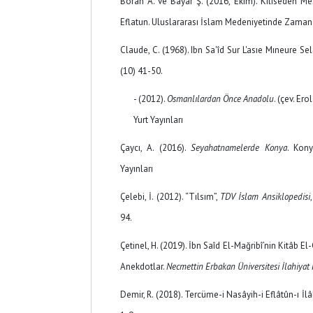
Boran A. ve Bayar Ş. (2016, Ekim). Kiliseden Me
Eflatun. Uluslararası İslam Medeniyetinde Zam
Claude, C. (1968). Ibn Sa'îd Sur L'asıe Mıneure Se
(10) 41-50.
- (2012).
Osmanlılardan Önce Anadolu
. (çev. Ero
Yurt Yayınları
Çaycı, A. (2016).
Seyahatnamelerde Konya
. Kony
Yayınları
Çelebi, İ. (2012). “Tılsım”,
TDV İslam Ansiklopedisi
94.
Çetinel, H. (2019). İbn Saîd El-Mağribî’nin Kitâb 
Anekdotlar.
Necmettin Erbakan Üniversitesi İlahiyat 
Demir, R. (2018). Tercüme-i Nasâyih-i Eflâtûn-ı İl