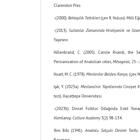
Clarendon Pres
-(2000).
Bektaşilik Tetkikleri
(çev. R. Hulusi). Milli E
-(2013).
Sultanlar Zamanında Hristiyanlık ve İsl
Yayınevi
Hillenbrand, C. (2005). Carole Rvandı, the 
Persianisation of Anatolian cities,
Mésogeios,
25–2
Huart, M. C. (1978).
Mevleviler Beldesi Konya,
(çev. N
Işık, Y. (2023a).
Mevlana’nın Yapıtlarında Cinsiyet K
tezi). Hacettepe Üniversitesi.
-(2023b). Dinsel Folklor Odağında Eskil Yunan
Alımlanışı.
Culture Academy
3(2) 98-134.
İbni Bibi (1941).
Anadolu Selçuki Devleti Tarihi.
Basımevi.