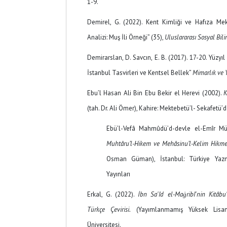
1-9.
Demirel, G. (2022). Kent Kimliği ve Hafıza Mekâ
Analizi: Muş İli Örneği” (35),
Uluslararası Sosyal Bili
Demirarslan, D. Savcın, E. B. (2017). 17-20. Yüzyı
İstanbul Tasvirleri ve Kentsel Bellek”
Mimarlık ve 
Ebu’l Hasan Ali Bin Ebu Bekir el Herevi (2002).
(tah. Dr. Ali Ömer), Kahire: Mektebetü’l- Sekafetü’
Ebü’l-Vefâ Mahmûdü’d-devle el-Emîr Mübe
Muhtâru’l-Hikem ve Mehâsinu’l-Kelim Hikmet
Osman Güman), İstanbul: Türkiye Yaz
Yayınları
Erkal, G. (2022).
İbn Sa'îd el-Maġribî'nin Kitâbu'
Türkçe Çevirisi.
(Yayımlanmamış Yüksek Lisan
Üniversitesi.