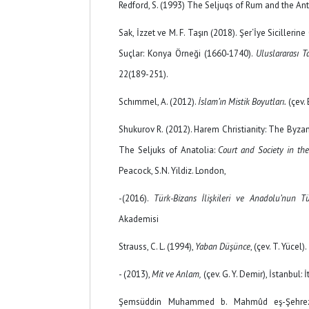
Redford, S. (1993) The Seljuqs of Rum and the An
Sak, İzzet ve M. F. Taşın (2018). Şer‘İye Siciller
Suçlar: Konya Örneği (1660‐1740).
Uluslararası T
22(189-251).
Schımmel, A. (2012).
İslam’ın Mistik Boyutları.
(çev. 
Shukurov R. (2012). Harem Christianity: The Byzanti
The Seljuks of Anatolia:
Court and Society in th
Peacock, S.N. Yildiz. London,
-(2016).
Türk-Bizans İlişkileri ve Anadolu’nun T
Akademisi
Strauss, C. L. (1994),
Yaban Düşünce
, (çev. T. Yücel)
- (2013),
Mit ve Anlam,
(çev. G. Y. Demir), İstanbul: İ
Şemsüddin Muhammed b. Mahmûd eş-Şehrez