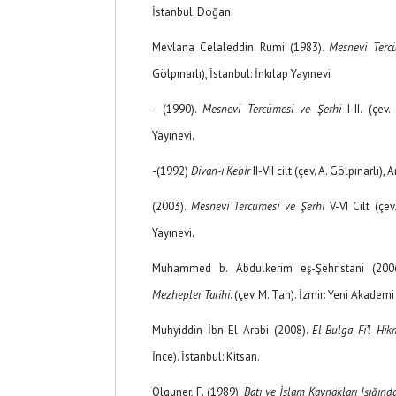
İstanbul: Doğan.
Mevlana Celaleddin Rumi (1983).
Mesnevi Terc
Gölpınarlı), İstanbul: İnkılap Yayınevi
- (1990).
Mesnevi Tercümesi ve Şerhi
I-II. (çev.
Yayınevi.
-(1992)
Divan-ı Kebir
II-VII cilt (çev. A. Gölpınarlı),
(2003).
Mesnevi Tercümesi ve Şerhi
V-VI Cilt (çev.
Yayınevi.
Muhammed b. Abdulkerim eş-Şehristani (20
Mezhepler Tarihi
. (çev. M. Tan). İzmir: Yeni Akademi
Muhyiddin İbn El Arabi (2008).
El-Bulga Fi’l Hi
İnce). İstanbul: Kitsan.
Olguner, F. (1989).
Batı ve İslam Kaynakları Işığınd