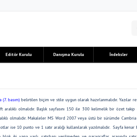
Editör Kurulu
Danışma Kurulu
İndeksler
 (7. basım)
belirtilen biçim ve stile uygun olarak hazırlanmalıdır. Yazılar re
ft aralıklı olmalıdır. Başlık sayfasını 150 ile 300 kelimelik bir özet takip 
 aralıklı olmalıdır. Makaleler MS Word 2007 veya üstü bir sürümde Cambria
notlar ise 10 punto ve 1 satır aralığı kullanılarak yazılmalıdır. Sayfa kenar 
blok iki yana yaslı, satırbaşı verilmeden ve paragraflar arasında satı