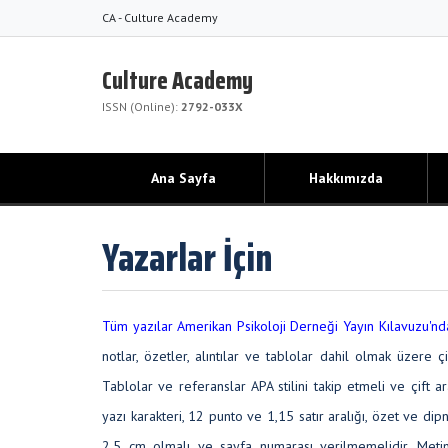
CA - Culture Academy
Culture Academy
ISSN (Online):
2792-033X
Ana Sayfa
Hakkımızda
Yazarlar İçin
Tüm yazılar Amerikan Psikoloji Derneği Yayın Kılavuzu'nda
notlar, özetler, alıntılar ve tablolar dahil olmak üzere çi
Tablolar ve referanslar APA stilini takip etmeli ve çift
yazı karakteri, 12 punto ve 1,15 satır aralığı, özet ve dip
2,5 cm olmalı ve sayfa numarası verilmemelidir. Metin 