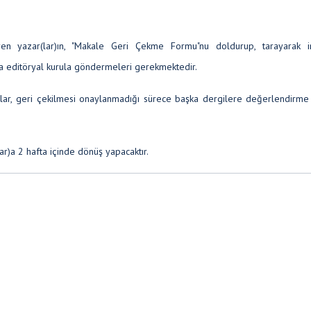
en yazar(lar)ın, "Makale Geri Çekme Formu"nu doldurup, tarayarak i
yla editöryal kurula göndermeleri gerekmektedir.
alar, geri çekilmesi onaylanmadığı sürece başka dergilere değerlendirme
ar)a 2 hafta içinde dönüş yapacaktır.