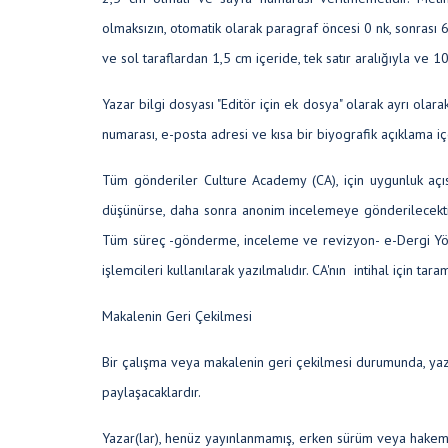
olmaksızın, otomatik olarak paragraf öncesi 0 nk, sonrası 6
ve sol taraflardan 1,5 cm içeride, tek satır aralığıyla ve 10
Yazar bilgi dosyası "Editör için ek dosya" olarak ayrı olara
numarası, e-posta adresi ve kısa bir biyografik açıklama iç
Tüm gönderiler
Culture Academy (CA),
için uygunluk açıs
düşünürse, daha sonra anonim incelemeye gönderilecektir. 
Tüm süreç -gönderme, inceleme ve revizyon- e-Dergi Yön
işlemcileri kullanılarak yazılmalıdır. CA'nın intihal için taram
Makalenin Geri Çekilmesi
Bir çalışma veya makalenin geri çekilmesi durumunda, yazar
paylaşacaklardır.
Yazar(lar), henüz yayınlanmamış, erken sürüm veya hakem