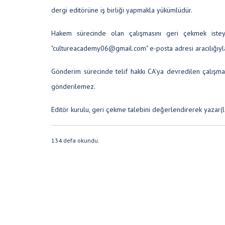
dergi editörüne iş birliği yapmakla yükümlüdür.
Hakem sürecinde olan çalışmasını geri çekmek istey
"c
ultureacademy06@gmail.com
" e-posta adresi aracılığı
Gönderim sürecinde telif hakkı CA’ya devredilen çalışm
gönderilemez.
Editör kurulu, geri çekme talebini değerlendirerek yazar(l
134 defa okundu.